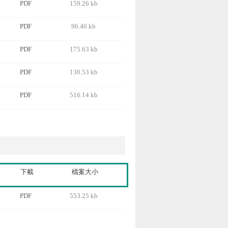
PDF
159.26 kb
PDF
96.46 kb
PDF
175.63 kb
PDF
130.53 kb
PDF
516.14 kb
下載
檔案大小
PDF
553.25 kb