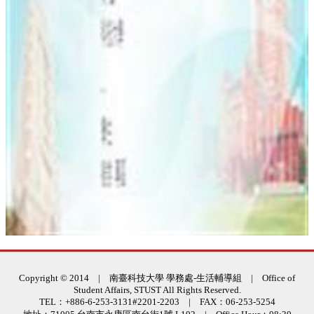
:::
Copyright © 2014 | 南臺科技大學 學務處-生活輔導組 | Office of
Student Affairs, STUST All Rights Reserved.
TEL：+886-6-253-3131#2201-2203 | FAX：06-253-5254