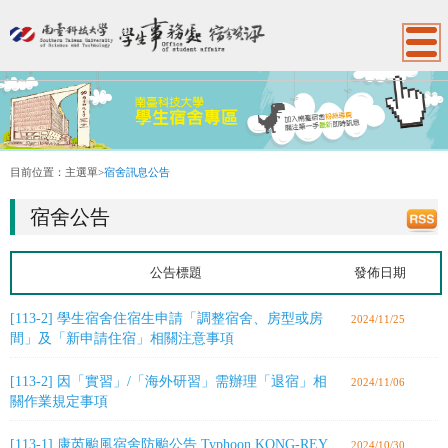
:::
目前位置：
主選單
>
宿舍訊息公告
宿舍公告
公告標題
發佈日期
[113-2] 學生宿舍住宿生申請「調整宿舍、房型或房
2024/11/25
間」及「新申請住宿」相關注意事項
[113-2] 因「實習」/「海外研習」需辦理「退宿」相
2024/11/06
關作業規定事項
[113-1] 康芮颱風宿舍防颱公告 Typhoon KONG-REY
2024/10/30