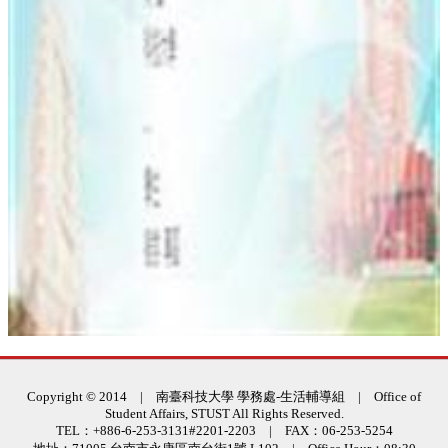
:::
Copyright © 2014 | 南臺科技大學 學務處-生活輔導組 | Office of
Student Affairs, STUST All Rights Reserved.
TEL：+886-6-253-3131#2201-2203 | FAX：06-253-5254