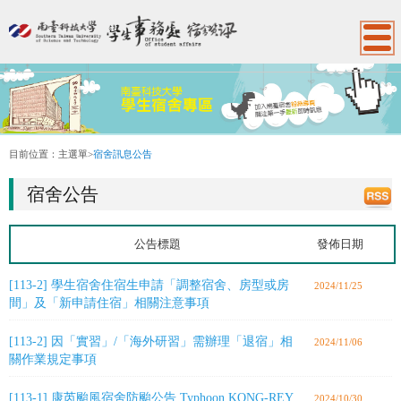
:::
目前位置：
主選單
>
宿舍訊息公告
宿舍公告
公告標題
發佈日期
[113-2] 學生宿舍住宿生申請「調整宿舍、房型或房
2024/11/25
間」及「新申請住宿」相關注意事項
[113-2] 因「實習」/「海外研習」需辦理「退宿」相
2024/11/06
關作業規定事項
[113-1] 康芮颱風宿舍防颱公告 Typhoon KONG-REY
2024/10/30