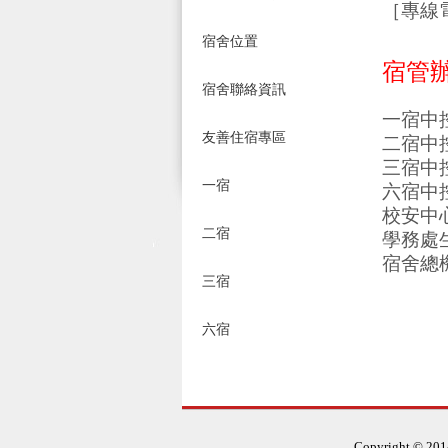
［專線電
宿舍位置
宿管辦公
宿舍聯絡資訊
一宿中控室
友善住宿專區
二宿中控
三宿中控室
一宿
六宿中控室
校安中心值
二宿
學務處生活
宿舍總機
三宿
轉按
（例如
六宿
06-
轉按
（例如
:::
Copyright © 2