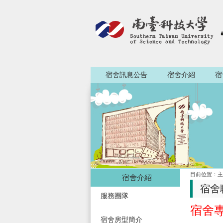
:::
宿舍訊息公告
宿舍介紹
宿
:::
:::
目前位置：
主
宿舍介紹
宿舍
服務團隊
宿舍專線
宿舍房型簡介