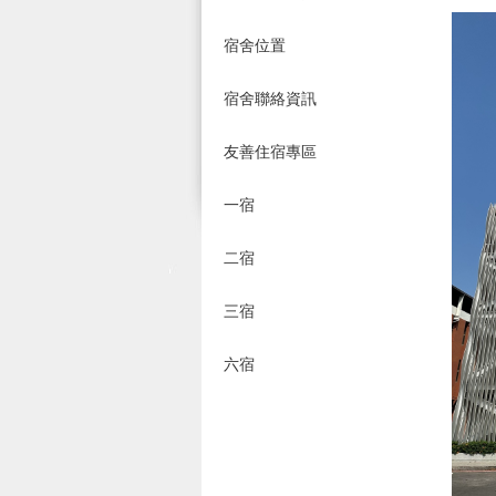
宿舍位置
宿舍聯絡資訊
友善住宿專區
一宿
二宿
三宿
六宿