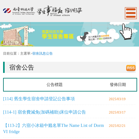
:::
目前位置：
主選單
>
宿舍訊息公告
宿舍公告
公告標題
發佈日期
[114] 舊生學生宿舍申請登記公告事項
2025/03/19
[114-1] 宿舍費減免(加碼補助)床位申請公告
2025/03/17
【113-2】六宿小冰箱中籤名單The Name List of Dorm
2025/02/21
VI fridge