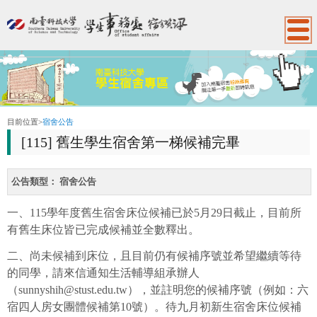
:::
目前位置
>
宿舍公告
[115] 舊生學生宿舍第一梯候補完畢
公告類型：
宿舍公告
一、
115
學年度
舊生
宿舍
床位
候補
已於
5
月
29
日
截止，
目前
所
有
舊生
床位
皆
已
完成
候補
並
全數
釋出。
二、
尚未
候補
到
床位，
且
目前
仍有
候補
序號
並
希望
繼續
等待
的
同學，
請
來信
通知
生活
輔導組
承辦人
（
sunnyshih@
stust.
edu.
tw
），
並
註明
您
的
候補
序號（
例如：
六
宿
四人
房
女
團體
候補
第
10
號）。
待
九月
初
新生
宿舍
床位
候補