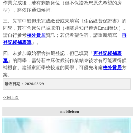
作業
完成
後，
若有
剩餘
床位（
但
不
保證
為
您
原先
希望
的
房
型），
將
依序
通知
候補。
三、
先前
中
籤
但
未完成
繳費
或
未
填寫《
住宿
繳費
保證書》
的
同學，
其
宿舍
床位
已
被
取消（
相關
通知
已
透過
Email
發送）。
請
自行
參考
校外賃居
資訊；
若
仍
希望
住宿，
請
重新
填寫「
再
登記候補表單
」。
四、
未
參加
原始
宿舍
抽籤
登記，
但
已
填寫「
再登記候補表
單
」
的
同學，
需
待
新生
床位
候補
作業
結束
後
才有
可能
獲得
候
補
機會。
建議
家
距
學校
較
遠
的
同學，
可
優先
考慮
校外賃居
方
案。
發布日期：
2026/05/29
<<回上頁
mobileicon