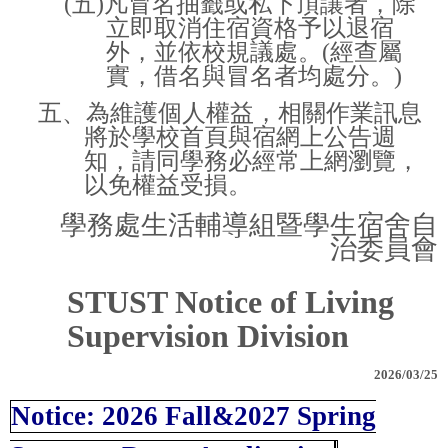
(
五
)
凡冒名抽籤或私下頂讓者，除
立即取消住宿資格予以退宿
外，並依校規議處。
(
經查屬
實，借名與冒名者均處分。
)
五、為維護個人權益，相關作業訊息
將於學校首頁與宿網上公告週
知，請同學務必經常上網瀏覽，
以免權益受損。
學務處生活輔導組暨學生宿舍自
治委員會
STUST Notice of Living
Supervision Division
2026/03/25
Notice: 2026 Fall&2027 Spring