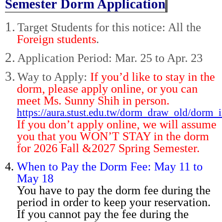
Semester Dorm Application
1.
Target Students for this notice: All the
Foreign students
.
2.
Application Period: Mar. 25 to Apr. 23
3.
Way to Apply:
If you’d like to stay in the
dorm, please apply online, or you can
meet Ms. Sunny Shih in person.
https://aura.stust.edu.tw/dorm_draw_old/dorm_
If you don’t apply online, we will assume
you that you WON’T STAY in the dorm
for 2026 Fall &2027 Spring Semester.
4.
When to Pay the Dorm Fee: May 11 to
May 18
You have to pay the dorm fee during the
period in order to keep your reservation.
If you cannot pay the fee during the