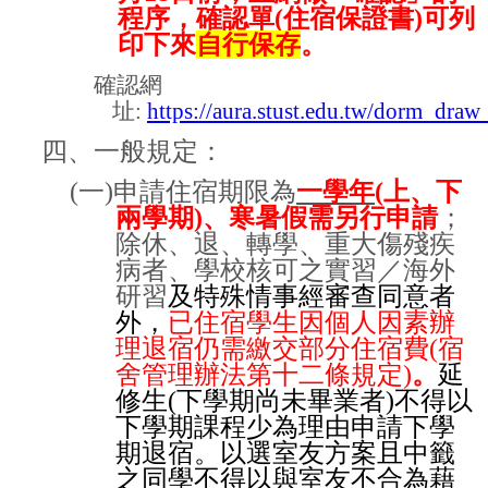
程序，確認單
(
住宿保證書
)
可列
印下來
自行保存
。
確認網
址
:
https://aura.stust.edu.tw/dorm_draw
四、一般規定：
(
一
)
申請住宿期限為
一學年
(
上、下
兩學期
)
、寒暑假需另行申請
；
除休、退、轉學、重大傷殘疾
病者、學校核可之實習／海外
研習
及特殊情事經審查同意者
外，
已住宿學生因個人因素辦
理退宿仍需繳交部分住宿費
(
宿
舍管理辦法第十二條規定
)
。
延
修生
(
下學期尚未畢業者
)
不得以
下學期課程少為理由申請下學
期退宿。以選室友方案且中籤
之同學不得以與室友不合為藉