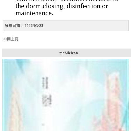
the dorm closing, disinfection or
maintenance.
發布日期：
2026/03/25
<<回上頁
mobileicon