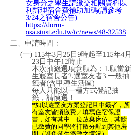
女身分之學生請繳交相關資料以
利辦理宿舍費補助加碼
(
請參考
3/24
之宿舍公告
)
https://dorm-
osa.stust.edu.tw/tc/news/48-32538
二、申請時間：
(
一
) 115
年
3
月
25
日
9
時起至
115
年
4
月
23
日中午
12
時止
本次抽籤選項意願為：
1.
願當新
生寢室長者
2.
選室友者
3.
一般抽
籤者
(
含甲種生活區
)
每人只能以一種方式登記抽
籤，請慎選！
*
如以選室友方案登記且中籤者，所
有室友皆須繳費／填寫住宿保證
書，如有其中一位放棄床位，其餘
已繳費的同學將打散分配到其他房
間（避免發生湊數之情況）