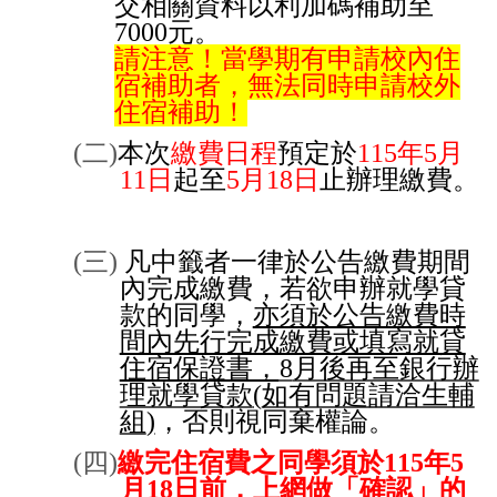
交相關資料以利加碼補助至
7000
元。
請注意！
當學期有申請校內住
宿補助者，無法同時申請校外
住宿補助！
(
二
)
本次
繳費日程
預定於
115
年
5
月
11
日
起至
5
月
18
日
止辦理繳費。
(
三
)
凡中籤者一律於公告繳費期間
內完成繳費，若欲申辦就學貸
款的同學，
亦須於公告繳費時
間內先行完成繳費或填寫就貸
住宿保證書，
8
月後再至銀行辦
理就學貸款
(
如有問題請洽生輔
組
)
，否則視同棄權論。
(
四
)
繳完住宿費之同學須於
115
年
5
月
18
日前，上網做「確認」的