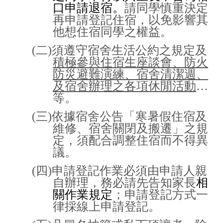
口申請退宿。
請同學慎重決定
再申請登記住宿，以免影響其
他想住宿同學之權益。
(
二
)
須遵守宿舍生活公約之規定及
積極參與住宿生座談會、防火
防災避難演練、宿舍清潔週、
及宿舍辦理之各項休閒活動
…
等。
(
三
)
依據宿舍公告「寒暑假住宿及
維修、宿舍關閉及搬遷」之規
定，須配合調整住宿而不得異
議。
(
四
)
申請登記作業必須由申請人親
自辦理，務必請先告知家長
相
關作業規定
；申請登記方式一
律採線上申請登記。