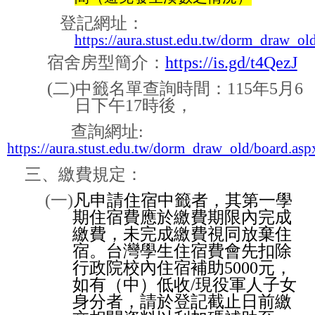
登記網址：
https://aura.stust.edu.tw/dorm_draw_o
宿舍房型簡介：
https://is.gd/t4QezJ
(
二
)
中籤名單查詢時間：
115
年
5
月
6
日下午
17
時後，
查詢網址
:
https://aura.stust.edu.tw/dorm_draw_old/board.asp
三、繳費規定：
(
一
)
凡申請住宿中籤者，其第一學
期住宿費應於
繳費期限內
完成
繳費，未完成繳費視同放棄住
宿。台灣學生住宿費會先扣除
行政院校內住宿補助
5000
元，
如有（中）低收
/
現役軍人子女
身分者，請於登記截止日前繳