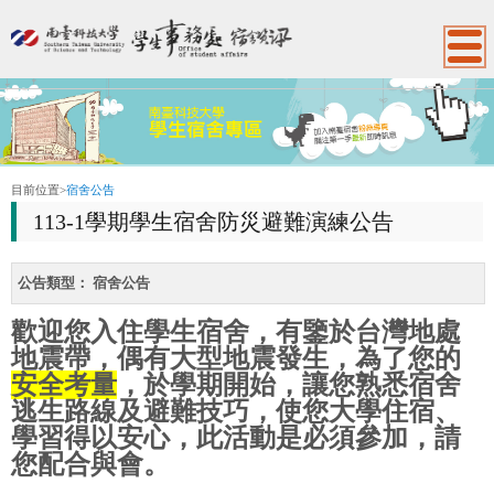
:::
目前位置
>
宿舍公告
113-1學期學生宿舍防災避難演練公告
公告類型：
宿舍公告
歡迎您入住學生
宿舍
，有鑒於台灣地處
地震帶，偶有大型地震發生，為了您的
安全考量
，於學期開始，讓您熟悉
宿舍
逃生路線及避難技巧
，使您大學住宿、
學習得以安心，此活動是必須參加，請
您配合與會。