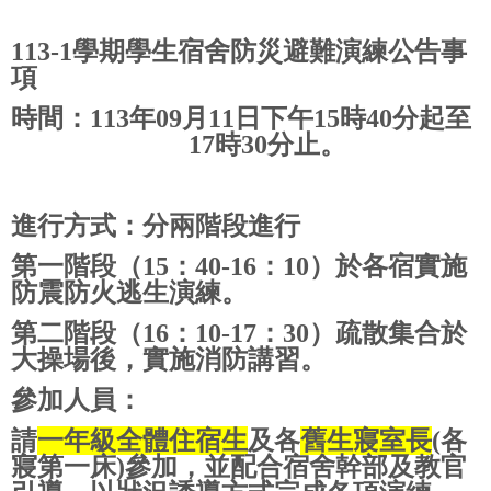
113-1
學期學生宿舍防災避難演練公告事
項
時間：
113
年
09
月
11
日下午
15
時
40
分起至
17
時
30
分止。
進行方式
：
分兩階段進行
第一階段（
15
：
40-16
：
10
）於各宿實施
防震防火逃生演練。
第二階段（
16
：
10-17
：
30
）疏散集合於
大操場後，實施消防講習。
參加人員
：
請
一年級
全體
住宿生
及各
舊生寢室長
(
各
寢第一床
)
參加，並配合宿舍幹部及教官