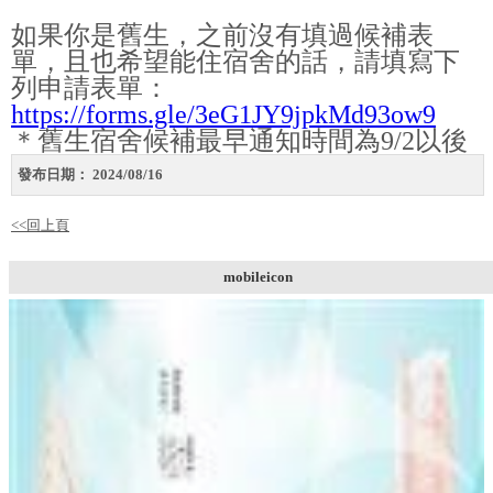
如果你是舊生，之前沒有填過候補表
單，且也希望能住宿舍的話，請填寫下
列申請表單：
https://forms.gle/3eG1JY9jpkMd93ow9
＊
舊生宿舍候補最早通知時間為9/2以後
發布日期：
2024/08/16
<<回上頁
mobileicon