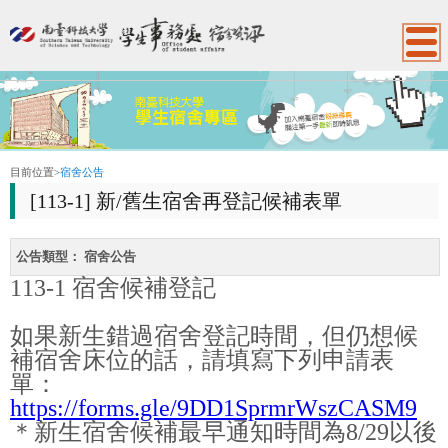
:::
目前位置
>
宿舍公告
[113-1] 新/舊生宿舍再登記候補表單
公告類型：
宿舍公告
113-1 宿舍候補登記
如果新生錯過宿舍登記時間，但仍想候
補宿舍床位的話，請填寫下列申請表
單：
https://forms.gle/9DD1SprmrWszCASM9
＊新生宿舍候補最早通知時間為8/29以後