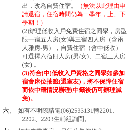
出，改為自費住宿。
（無法以此理由申
請退宿，住宿時間仍為一學年，上、下
學期！）
(2)
辦理低收入戶免費住宿之同學，房型
限一宿五人房
(
女
)
與三宿四人房（含兩
人雅房
-
男），自費住宿（含中低收）
可選擇六宿四人房
(
男
/
女
)
、二宿三人房
(
女
)
。
(3)
符合
(
中
)
低收入戶資格之同學如參加
宿舍床位抽籤
(
選室友
)
，將不保障住宿
而依中籤情況辦理
(
中籤後仍可辦理減
免
)
。
六、
如有不明瞭請電
(06)2533131
轉
2201
、
2202
、
2203
生輔組詢問。