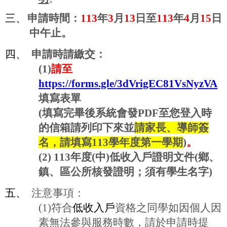
三、
申請時間：
113
年
3
月
13
日至
113
年
4
月
15
日
中午止。
四、
申請時請繳交：
(1)
請至
https://forms.gle/3dVrigEC81VsNyzVA
填寫表單
(
填寫完畢後系統會發
PDF
至您登入時
的信箱請列印下來並
請家長、導師簽
名，請填寫
113
學年度第一學期
)
。
(2) 113
年度
(
中
)
低收入戶證明文件
(
鄉、
鎮、區公所核發證明；須有學生名字
)
五、
注意事項：
(1)
符合
低收入戶
資格之同學如因個人因
素無法參與服務時數，請於申請時提