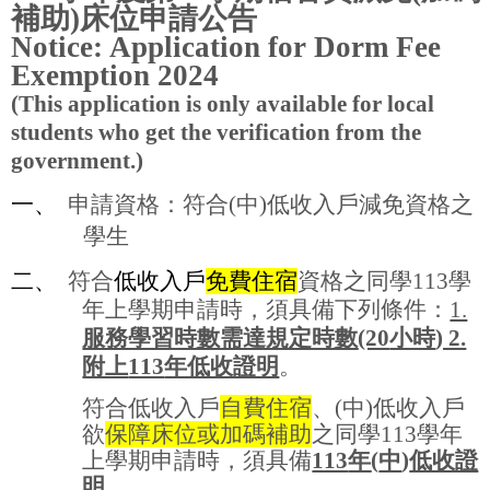
補助
)
床位申請公告
Notice: Application for Dorm Fee
Exemption 2024
(This application is only available for local
students who get the verification from the
government.)
一、
申請資格：符合
(
中
)
低收入戶減免資格之
學生
二、
符合
低收入戶
免費住宿
資格之同學
113
學
年上學期申請時，須具備下列條件：
1.
服務學習時數需達規定時數
(20
小時
) 2.
附上
113
年低收證明
。
符合低收入戶
自費住宿
、
(
中
)
低收入戶
欲
保障床位或加碼補助
之同學
113
學年
上學期申請時，須具備
113
年
(
中
)
低收證
明
。