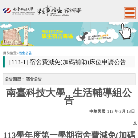
:::
目前位置
>
宿舍公告
[113-1] 宿舍費減免(加碼補助)床位申請公告
公告類型：
宿舍公告
南臺科技大學
生活輔導組公
告
中華民國
113
年
3
月
13
日
文
113
學年度第一學期宿舍費減免
(
加碼