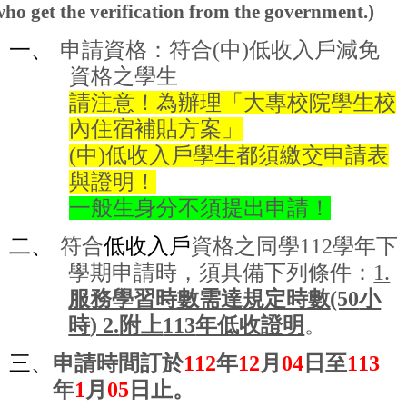
who get the verification from the government.)
一、
申請資格：符合
(
中
)
低收入戶減免
資格之學生
請注意！為辦理「大專校院學生校
內住宿補貼方案」
(
中
)
低收入戶學生都須繳交申請表
與證明！
一般生身分不須提出申請！
二、
符合
低收入戶
資格之同學
112
學年下
學期申請時，須具備下列條件：
1.
服務學習時數需達規定時數
(50
小
時
) 2.
附上
113
年低收證明
。
三、
申請時間訂於
112
年
12
月
04
日至
113
年
1
月
05
日止。