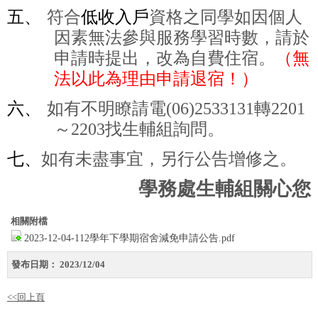
五、
符合
低收入戶
資格之同學如因個人
因素無法參與服務學習時數，請於
申請時提出，改為自費住宿。
（無
法以此為理由申請退宿！）
六、
如有不明瞭請電
(06)2533131
轉
2201
～
2203
找生輔組詢問。
七、
如有未盡事宜，另行公告增修之。
學務處生輔組關心您
相關附檔
2023-12-04-112學年下學期宿舍減免申請公告.pdf
發布日期：
2023/12/04
<<回上頁