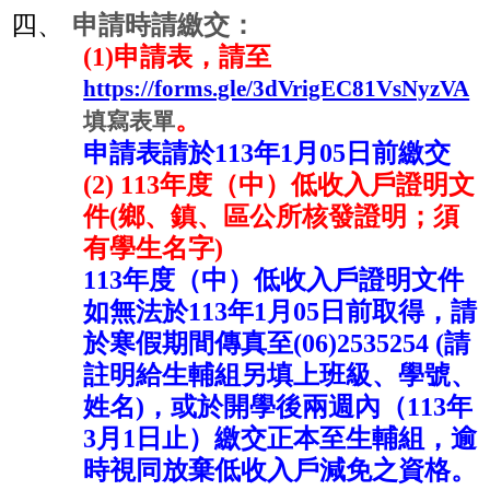
四、
申請時請繳交：
(1)
申請表，請至
https://forms.gle/3dVrigEC81VsNyzVA
。
填寫表單
申請表請於
113
年
1
月
05
日前繳交
(2) 113
年度（中）低收入戶證明文
件
(
鄉、鎮、區公所核發證明；須
有學生名字
)
113
年度（中）低收入戶證明文件
如無法於
113
年
1
月
05
日前取得，請
於寒假期間傳真至
(06)2535254 (
請
註明給生輔組另填上班級、學號、
姓名
)
，或於開學後兩週內（
113
年
3
月
1
日止）繳交正本至生輔組，逾
時視同放棄低收入戶減免之資格。